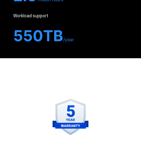
Workload support
550TB
/year