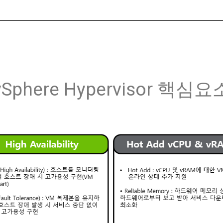
vSphere Hypervisor 핵심요