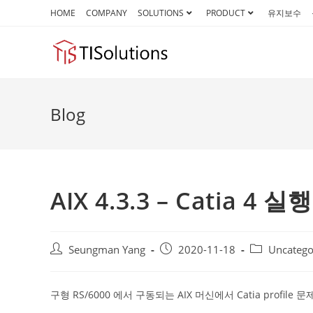
Skip
HOME
COMPANY
SOLUTIONS
PRODUCT
유지보수
to
content
Blog
AIX 4.3.3 – Catia 4
Post
Post
Post
Seungman Yang
2020-11-18
Uncatego
author:
published:
category:
구형 RS/6000 에서 구동되는 AIX 머신에서 Catia profi