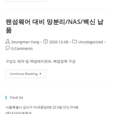
계
서
버
(데
이
타
랜섬웨어 대비 망분리/NAS/백신 납
라
인
품
시
스
템)
Hyper-
Post
Post
Post
Seungman Yang
2020-12-08
Uncategorized
V
author:
published:
category:
마
Post
0 Comments
이
comments:
그
레
구성도 제작 및 백업에이전트, 백업정책 구성
이
션
랜
Continue Reading
섬
웨
어
대
비
망
Find Us
분
리/NAS/
백
서울특별시 강서구 마곡중앙4로 22 A동 513, 514호
신
납
(주) 티아이솔루션