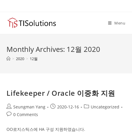
Skip
to
content
Menu
Monthly Archives: 12월 2020
>
2020
>
12월
Lifekeeper / Oracle 이중화 지원
Post
Post
Post
Seungman Yang
2020-12-16
Uncategorized
author:
published:
category:
Post
0 Comments
comments:
OO로지스틱스에 HA 구성 지원하였습니다.