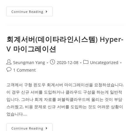
Lifekeeper
Continue Reading
/
Oracle
이
중
화
지
회계서버(데이타라인시스템) Hyper-
원
V 마이그레이션
Post
Post
Post
Seungman Yang
2020-12-08
Uncategorized
author:
published:
category:
Post
1 Comment
comments:
고객께서 구형 윈도우 회계서버 마이그레이션을 요청하셨습니다.
이 경우 신규 서버를 도입하거나 클라우드 구성을 하는게 일반적
입니다. 그러나 회계 자료를 퍼블릭클라우드에 올리는 것이 부담
스러웠고, 비용 문제로 신규 서버를 도입하는 것도 어려운 상황이
었습니다.…
회
Continue Reading