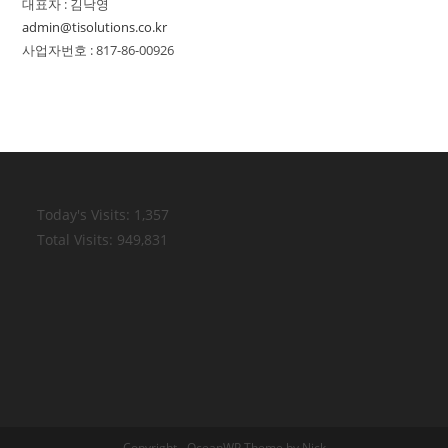
대표자 : 김낙영
admin@tisolutions.co.kr
사업자번호 : 817-86-00926
Today's Visits:
1,357
Total Visits:
949,831
Copyright - OceanWP Theme by Nick